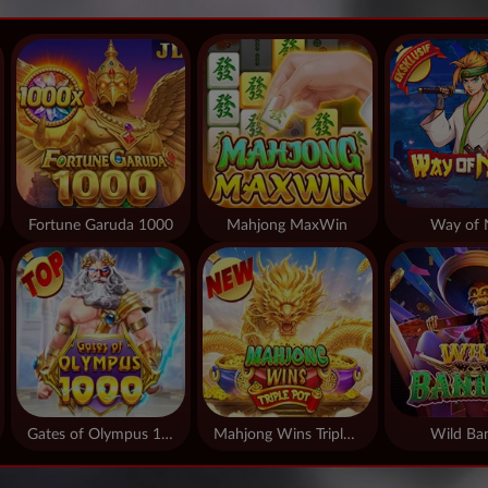
Fortune Garuda 1000
Mahjong MaxWin
Way of 
Gates of Olympus 1000
Mahjong Wins Triple Pot
Wild Ba