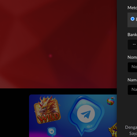
Meto
Bank
Nomo
Nama
Denga
Say