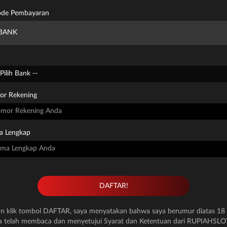
de Pembayaran
BANK
r Rekening
 Lengkap
n klik tombol DAFTAR, saya menyatakan bahwa saya berumur diatas 18 
a telah membaca dan menyetujui Syarat dan Ketentuan dari RUPIAHSLO