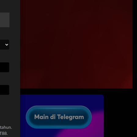
tahun.
T88.