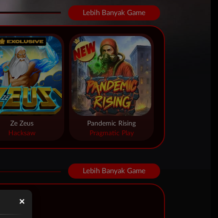
Lebih Banyak Game
Ze Zeus
Pandemic Rising
Hacksaw
Pragmatic Play
Lebih Banyak Game
×