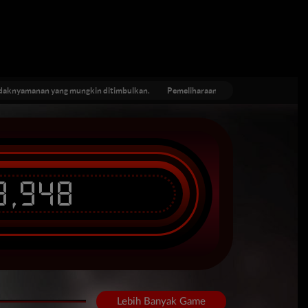
manan yang mungkin ditimbulkan.
Pemeliharaan Terjadwal: Live22 pada 07-Agt-2
3,948
Lebih Banyak Game