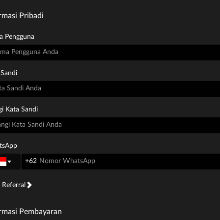
rmasi Pribadi
a Pengguna
Anaconda Gold
9 Masks of Fire™ HyperSpins™
 Sandi
Pragmatic Play
MicroGaming
gi Kata Sandi
tsApp
+62
 Referral
ormasi Pembayaran