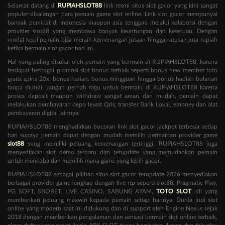
Selamat datang di
RUPIAHSLOT88
link resmi situs slot gacor yang kini sangat
populer dikalangan para pemain game slot online. Link slot gacor mempunyai
banyak peminat di Indonesia maupun asia tenggara melalui kolaborsi dengan
provider slot88 yang membawa banyak keuntungan dan keseruan. Dengan
modal kecil pemain bisa meraih kemenangan jutaan hingga ratusan juta rupiah
ketika bermain slot gacor hari ini.
Hal yang paling disukai oleh pemain yang bermain di RUPIAHSLOT88, karena
terdapat berbagai promosi slot bonus terbaik seperti bonus new member toto
gratis spins 20x, bonus harian, bonus mingguan hingga bonus hadiah bulanan
tanpa diundi. Jangan pernah ragu untuk bermain di RUPIAHSLOT88 karena
proses deposit maupun withdraw sangat aman dan mudah, pemain dapat
melakukan pembayaran depo lewat Qris, transfer Bank Lokal, emoney dan alat
pembayaran digital lainnya.
RUPIAHSLOT88 menghadirkan bocoran link slot gacor jackpot terbesar setiap
hari supaya pemain dapat dengan mudah memilih permainan provider game
slot88
yang memiliki peluang kemenangan tertinggi. RUPIAHSLOT88 juga
menyediakan slot demo terbaru dan terupdate yang memudahkan pemain
untuk mencoba dan memilih mana game yang lebih gacor.
RUPIAHSLOT88 sebagai pilihan situs slot gacor terupdate 2026 menyediakan
berbagai provider game lengkap dengan live rtp seperti slot88, Pragmatic Play,
PG SOFT, SBOBET, LIVE CASINO, SABUNG AYAM,
TOTO SLOT
, dll yang
memberikan peluang maxwin kepada pemain setiap harinya. Dunia judi slot
online yang modern saat ini didukung dan di support oleh Engine Nexus sejak
2018 dengan memberikan pengalaman dan sensasi bermain slot online terbaik,