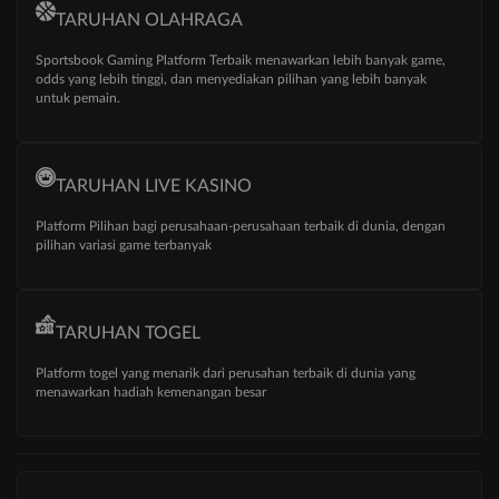
TARUHAN OLAHRAGA
Sportsbook Gaming Platform Terbaik menawarkan lebih banyak game,
odds yang lebih tinggi, dan menyediakan pilihan yang lebih banyak
untuk pemain.
TARUHAN LIVE KASINO
Platform Pilihan bagi perusahaan-perusahaan terbaik di dunia, dengan
pilihan variasi game terbanyak
TARUHAN TOGEL
Platform togel yang menarik dari perusahan terbaik di dunia yang
menawarkan hadiah kemenangan besar