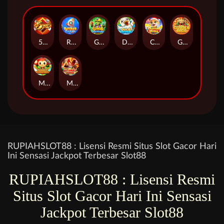
5PK
Rocket Crash
Goblin Treasure
Duck River
Christmas Mines
GOLDEN BASIN
Monkey Thunderbolt
Monkey King
RUPIAHSLOT88 : Lisensi Resmi Situs Slot Gacor Hari
Ini Sensasi Jackpot Terbesar Slot88
RUPIAHSLOT88 : Lisensi Resmi
Situs Slot Gacor Hari Ini Sensasi
Jackpot Terbesar Slot88