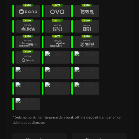
* Selama bank maintenance dan bank offline deposit dan penarikan
tidak dapat diproses