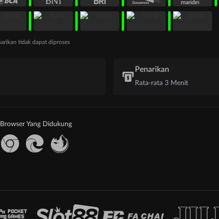
arikan tidak dapat diproses
Penarikan
Rata-rata 3 Menit
Browser Yang Didukung