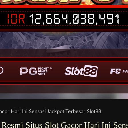
IDR
12,664,042,787
cor Hari Ini Sensasi Jackpot Terbesar Slot88
smi Situs Slot Gacor Hari Ini Sensa