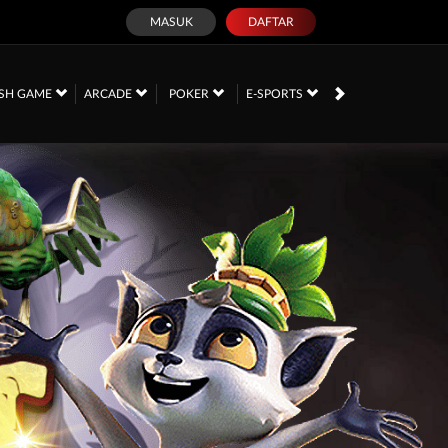
MASUK
DAFTAR
SH GAME
ARCADE
POKER
E-SPORTS
SABUNG AYAM