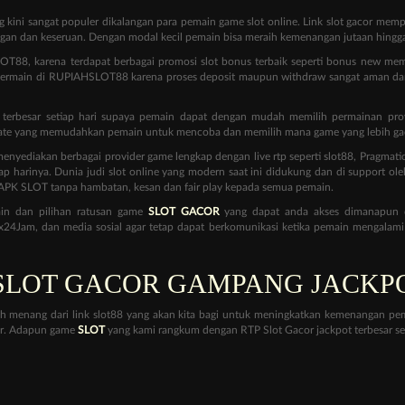
ang kini sangat populer dikalangan para pemain game slot online. Link slot gacor me
 dan keseruan. Dengan modal kecil pemain bisa meraih kemenangan jutaan hingga rat
T88, karena terdapat berbagai promosi slot bonus terbaik seperti bonus new mem
 bermain di RUPIAHSLOT88 karena proses deposit maupun withdraw sangat aman d
 terbesar setiap hari supaya pemain dapat dengan mudah memilih permainan pr
ate yang memudahkan pemain untuk mencoba dan memilih mana game yang lebih ga
 menyediakan berbagai provider game lengkap dengan live rtp seperti slot88, Pra
ap harinya. Dunia judi slot online yang modern saat ini didukung dan di support
gin APK SLOT tanpa hambatan, kesan dan fair play kepada semua pemain.
ain dan pilihan ratusan game
SLOT GACOR
yang dapat anda akses dimanapun d
24Jam, dan media sosial agar tetap dapat berkomunikasi ketika pemain mengalami
 SLOT GACOR GAMPANG JACKPO
 menang dari link slot88 yang akan kita bagi untuk meningkatkan kemenangan pem
ar. Adapun game
SLOT
yang kami rangkum dengan RTP Slot Gacor jackpot terbesar seb