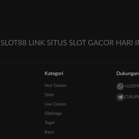
LOT88 LINK SITUS SLOT GACOR HARI I
Kategori
Dukungan
Hot Games
+6285
Slots
CSRUP
Live Casino
Olahraga
Togel
Race