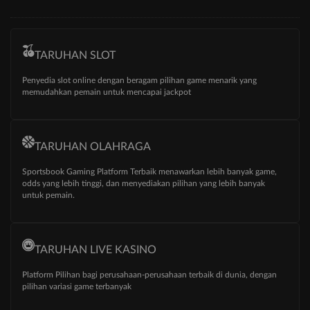
TARUHAN SLOT
Penyedia slot online dengan beragam pilihan game menarik yang
memudahkan pemain untuk mencapai jackpot
TARUHAN OLAHRAGA
Sportsbook Gaming Platform Terbaik menawarkan lebih banyak game,
odds yang lebih tinggi, dan menyediakan pilihan yang lebih banyak
untuk pemain.
TARUHAN LIVE KASINO
Platform Pilihan bagi perusahaan-perusahaan terbaik di dunia, dengan
pilihan variasi game terbanyak